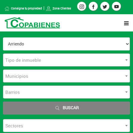
Consigna tu propiedad
Zona Clientes
Tipo de inmueble
Municipios
Barrios
BUSCAR
Sectores