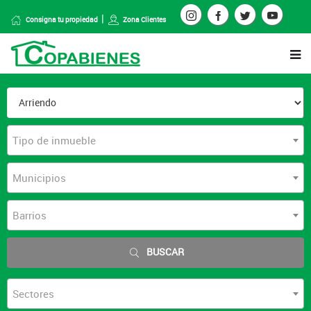
Consigna tu propiedad
Zona Clientes
Tipo de inmueble
Municipios
Barrios
BUSCAR
Sectores