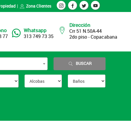
ropiedad
Zona Clientes
Dirección
ono
Whatsapp
Crr 51 N.50A-44
8 77
313 749 73 35
2do piso - Copacabana
BUSCAR