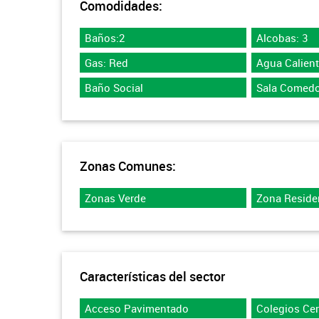
Comodidades:
Baños:2
Alcobas: 3
Gas: Red
Agua Calien
Baño Social
Sala Comedo
Zonas Comunes:
Zonas Verde
Zona Reside
Características del sector
Acceso Pavimentado
Colegios Ce