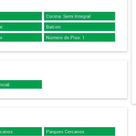
Cocina: Semi Integral
te
Balcon
r
Número de Piso: 1
ncial
rcanos
Parques Cercanos