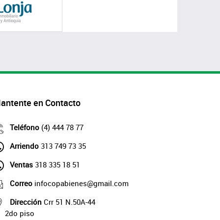
antente en Contacto
Teléfono
(4) 444 78 77
Arriendo
313 749 73 35
Ventas
318 335 18 51
Correo
infocopabienes@gmail.com
Dirección
Crr 51 N.50A-44
2do piso