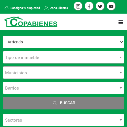
Consigna tu propiedad
Zona Clientes
Tipo de inmueble
Municipios
Barrios
BUSCAR
Sectores