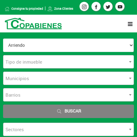
Consigna tu propiedad
Zona Clientes
Tipo de inmueble
Municipios
Barrios
BUSCAR
Sectores