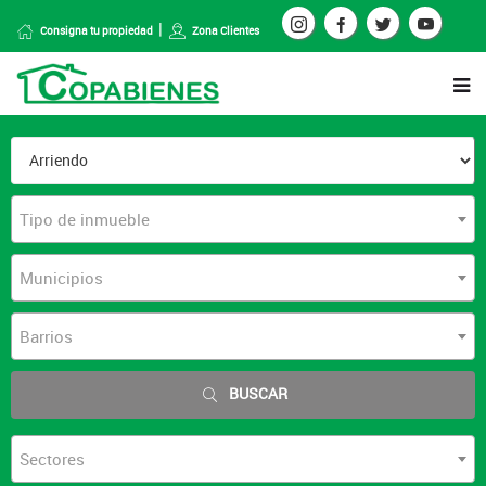
Consigna tu propiedad
Zona Clientes
Tipo de inmueble
Municipios
Barrios
BUSCAR
Sectores