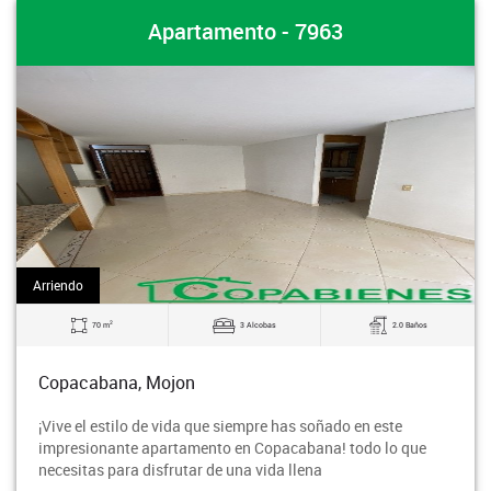
Apartamento - 7963
Arriendo
2
70 m
3 Alcobas
2.0 Baños
Copacabana, Mojon
¡Vive el estilo de vida que siempre has soñado en este
impresionante apartamento en Copacabana! todo lo que
necesitas para disfrutar de una vida llena