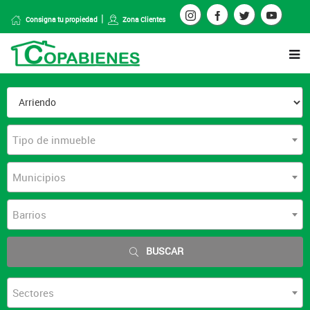
Consigna tu propiedad
Zona Clientes
Tipo de inmueble
Municipios
Barrios
BUSCAR
Sectores