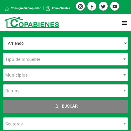
Consigna tu propiedad
Zona Clientes
Tipo de inmueble
Municipios
Barrios
BUSCAR
Sectores