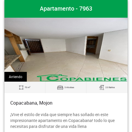
Apartamento - 7963
Arriendo
2
70 m
3 Alcobas
2.0 Baños
Copacabana, Mojon
¡Vive el estilo de vida que siempre has soñado en este
impresionante apartamento en Copacabana! todo lo que
necesitas para disfrutar de una vida llena