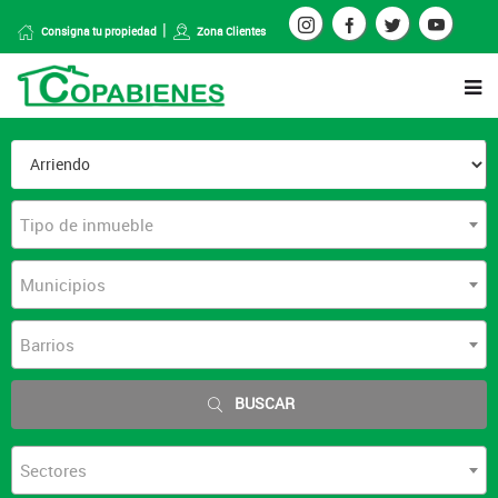
Consigna tu propiedad
Zona Clientes
Tipo de inmueble
Municipios
Barrios
BUSCAR
Sectores