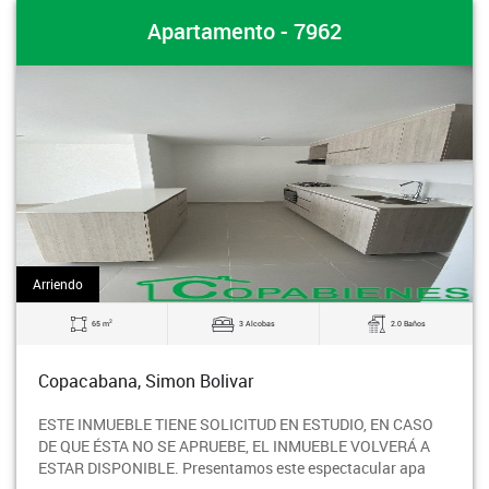
Apartamento - 7962
Arriendo
2
65 m
3 Alcobas
2.0 Baños
Copacabana, Simon Bolivar
ESTE INMUEBLE TIENE SOLICITUD EN ESTUDIO, EN CASO
DE QUE ÉSTA NO SE APRUEBE, EL INMUEBLE VOLVERÁ A
ESTAR DISPONIBLE. Presentamos este espectacular apa