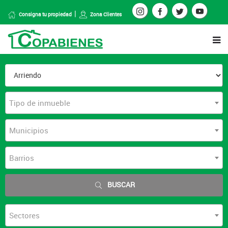
Consigna tu propiedad
Zona Clientes
Tipo de inmueble
Municipios
Barrios
BUSCAR
Sectores