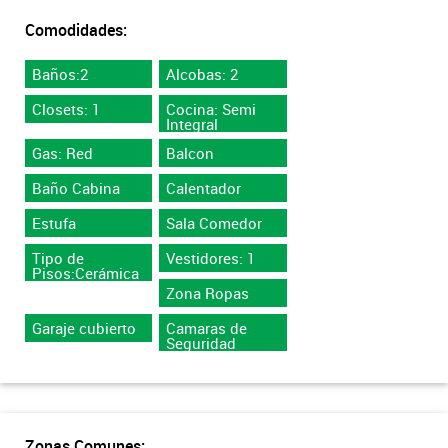
Comodidades:
Baños:2
Alcobas: 2
Closets: 1
Cocina: Semi
Integral
Gas: Red
Balcon
Baño Cabina
Calentador
Estufa
Sala Comedor
Tipo de
Vestidores: 1
Pisos:Cerámica
Zona Ropas
Garaje cubierto
Camaras de
Seguridad
Zonas Comunes: