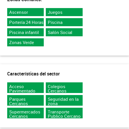
Ascensor
Juegos
Portería:24 Horas
Piscina
Piscina infantil
Salón Social
Zonas Verde
Características del sector
Acceso
Colegios
Pavimentado
Cercanos
Parques
Seguridad en la
Cercanos
zona
Supermercados
Transporte
Cercanos
Publico Cercano