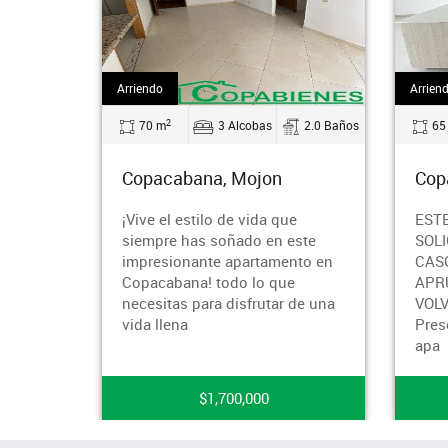
Arriendo
2
2
3 Alcobas
2.0 Baños
65 m
3 Alcobas
2.0
cabana, Mojon
Copacabana, Simon Boli
l estilo de vida que
ESTE INMUEBLE TIENE
e has soñado en este
SOLICITUD EN ESTUDIO, EN
ionante apartamento en
CASO DE QUE ÉSTA NO SE
bana! todo lo que
APRUEBE, EL INMUEBLE
tas para disfrutar de una
VOLVERÁ A ESTAR DISPONIB
ena
Presentamos este espectacul
apa
$1,700,000
$2,200,000