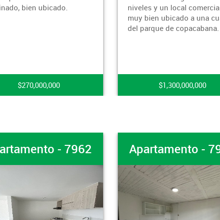
niveles y un local comercial,
moderno, de 
muy bien ubicado a una cuadra
las comodida
del parque de copacabana.
presentarte e
apartamento 
exclusivo bar
$1,300,000,000
$4
62
Apartamento - 7961
Apart