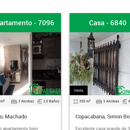
Casa - 6840
Apartam
Venta
Arriendo
2
2
s
350 m
5 Alcobas
4.0 Baños
94 m
Copacabana, Simon Bolivar
Copacabana
Excelente casa grande de 3
¿Buscas un 