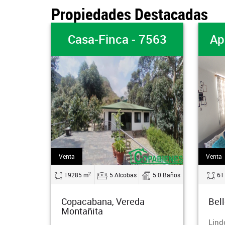
Propiedades Destacadas
Finca - 7563
Apartamento - 7096
Venta
2
5 Alcobas
5.0 Baños
61 m
3 Alcobas
2.0 Baño
na, Vereda
Bello, Machado
a
Lindo apartamento bien