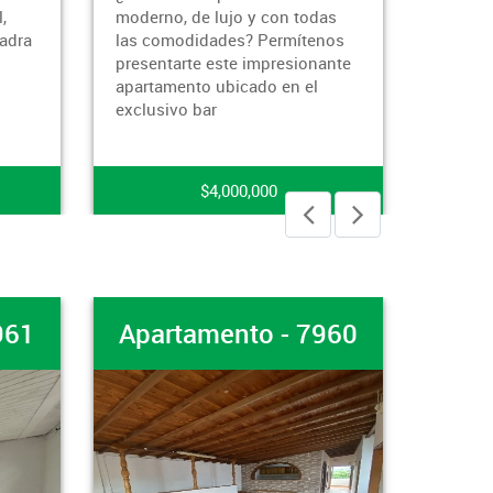
lujo y con todas
mas exclusivo de copacabana.
des? Permítenos
Muy cerca de establecimientos
ste impresionante
educativos y comerciales. Fácil
ubicado en el
acceso y buen servicio de t
,000,000
$2,100,000,000
amento - 7960
Apartamento - 795