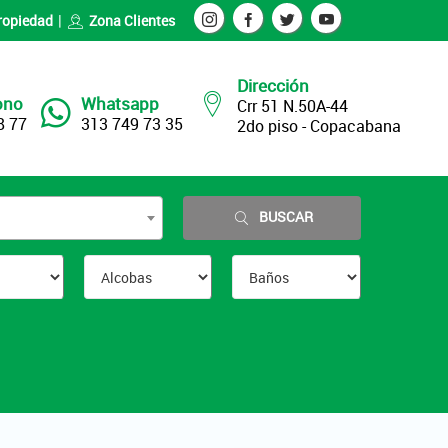
ropiedad
Zona Clientes
Dirección
ono
Whatsapp
Crr 51 N.50A-44
8 77
313 749 73 35
2do piso - Copacabana
BUSCAR