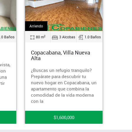
Arriendo
2
3 Alcobas
1.0 Baños
65 m
2 Alcobas
2.0 Ba
ana, Villa Nueva
Copacabana, Simon Boliva
ESTE INMUEBLE TIENE
un refugio tranquilo?
SOLICITUD EN ESTUDIO, EN
 para descubrir tu
CASO DE QUE ÉSTA NO SE
gar en Copacabana, un
APRUEBE, EL INMUEBLE
nto que combina la
VOLVERÁ A ESTAR DISPONIBLE
d de la vida moderna
¿Buscas un oasis de
tranquilidad
$1,600,000
$1,700,000