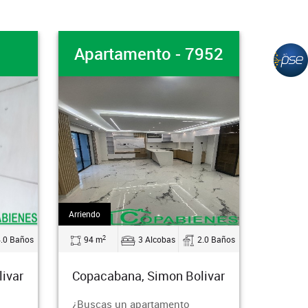
ento - 7952
Casa-Finca - 6967
Venta
2
3 Alcobas
2.0 Baños
2600 m
6 Alcobas
9.0 Baños
, Simon Bolivar
Copacabana, Pedregal
apartamento
hermosa casa finca en el sector