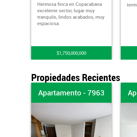
inca en Copacabana
terminado, bien ubicado.
sector, lugar muy
 lindos acabados, muy
1,750,000,000
$270,000,000
Propiedades Recientes
rtamento - 7963
Apartamento - 79