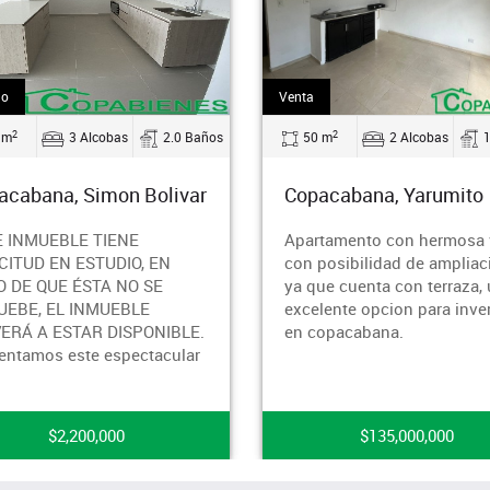
Venta
Arriendo
2
2
 Baños
50 m
2 Alcobas
1.0 Baños
80 m
var
Copacabana, Yarumito
Copacab
Alta
Apartamento con hermosa vista,
¿Buscas 
con posibilidad de ampliacion
Prepárate
ya que cuenta con terraza, una
nuevo ho
excelente opcion para invertir
apartame
LE.
en copacabana.
comodida
ar
con la
$135,000,000